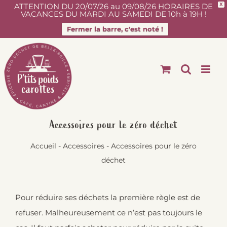
ATTENTION DU 20/07/26 au 09/08/26 HORAIRES DE
X
VACANCES DU MARDI AU SAMEDI DE 10h à 19H !
Fermer la barre, c'est noté !
Passer
au
contenu
Accessoires pour le zéro déchet
Accueil
-
Accessoires
-
Accessoires pour le zéro
déchet
Pour réduire ses déchets la
première règle est de
refuser.
Malheureusement ce n’est pas toujours le