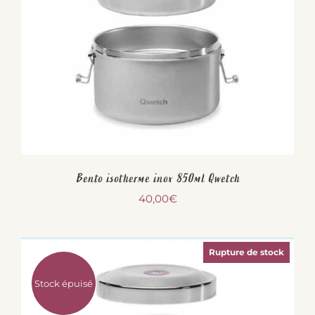
Bento isotherme inox 850ml Qwetch
40,00
€
Rupture de stock
Stock épuisé