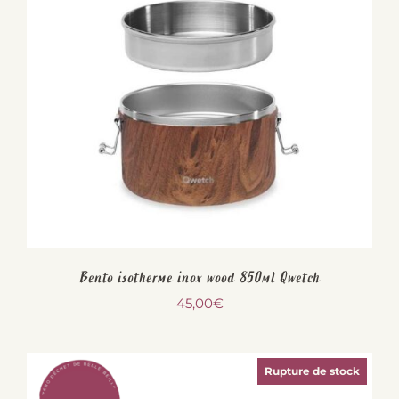
Bento isotherme inox wood 850ml Qwetch
45,00
€
Rupture de stock