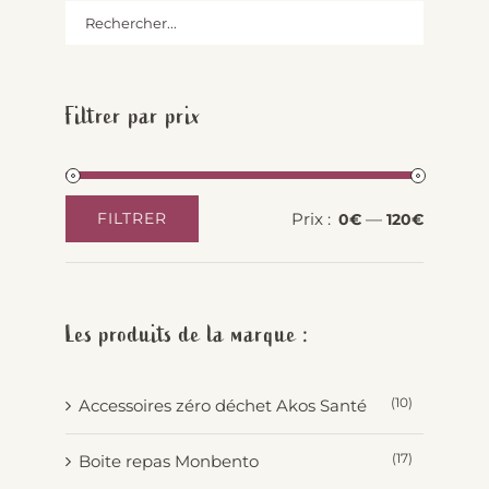
Filtrer par prix
Prix :
—
FILTRER
0€
120€
Prix
Prix
min
max
Les produits de la marque :
(10)
Accessoires zéro déchet Akos Santé
(17)
Boite repas Monbento