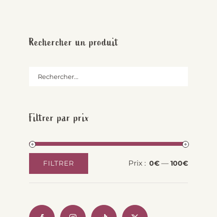
Rechercher un produit
Filtrer par prix
Prix :
—
FILTRER
0€
100€
Prix
Prix
min
max