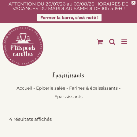
ATTENTION DU 20/07/26 au 09/08/26 HORAIRES DE
X
VACANCES DU MARDI AU SAMEDI DE 10h à 19H !
Fermer la barre, c'est noté !
Passer
au
contenu
Epaississants
Accueil
-
Epicerie salée
-
Farines & épaississants
-
Epaississants
4 résultats affichés