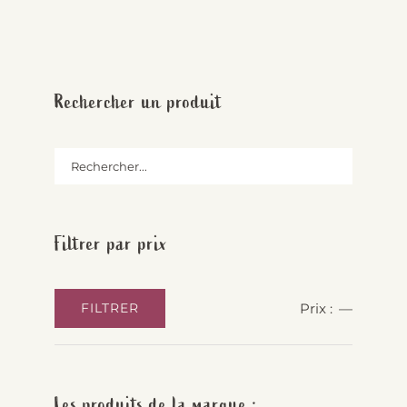
Rechercher un produit
Filtrer par prix
Prix :
—
FILTRER
Prix
Prix
min
max
Les produits de la marque :