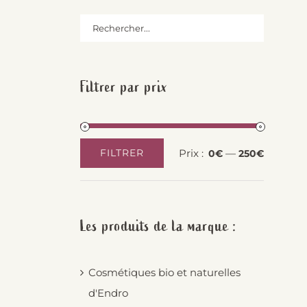
Filtrer par prix
Prix :
—
FILTRER
0€
250€
Prix
Prix
min
max
Les produits de la marque :
Cosmétiques bio et naturelles
d'Endro