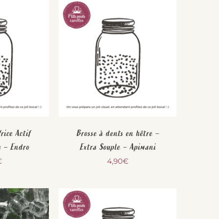
rice Actif
Brosse à dents en hêtre –
g – Endro
Extra Souple – Apimani
€
4,90
€