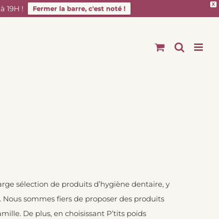
X
 19H !
Fermer la barre, c'est noté !
arge sélection de produits d’hygiène dentaire, y
. Nous sommes fiers de proposer des produits
mille. De plus, en choisissant P’tits poids