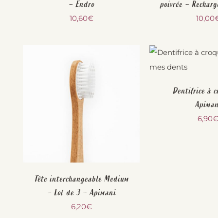
– Endro
poivrée – Rechar
10,60
€
10,00
Dentifrice à c
Apiman
6,90
Tête interchangeable Medium
– Lot de 3 – Apimani
6,20
€