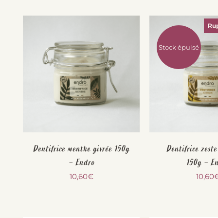
Rup
Stock épuisé
Dentifrice menthe givrée 150g
Dentifrice zeste
– Endro
150g – E
10,60
€
10,60