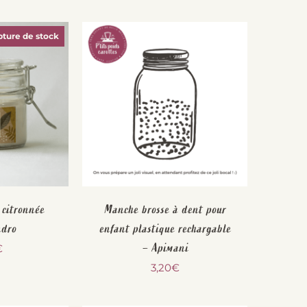
ture de stock
 citronnée
Manche brosse à dent pour
ndro
enfant plastique rechargable
– Apimani
€
3,20
€