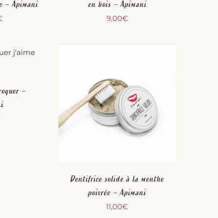
ge – Apimani
en bois – Apimani
€
9,00
€
roquer –
i
€
Dentifrice solide à la menthe
poivrée – Apimani
11,00
€