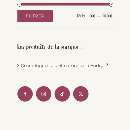
Prix :
—
FILTRER
0€
100€
Prix
Prix
min
max
Les produits de la marque :
(3)
Cosmétiques bio et naturelles d'Endro