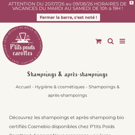
ATTENTION DU 20/07/26 au 09/08/26 HORAIRES DE
X
VACANCES DU MARDI AU SAMEDI DE 10h à 19H !
Fermer la barre, c'est noté !
Passer
au
contenu
Shampoings & après-shampoings
Accueil
-
Hygiène & cosmétiques
-
Shampoings &
après-shampoings
Découvrez les shampoings et après-shampoing bio
certifiés Cosmebio disponibles chez P’tits Poids