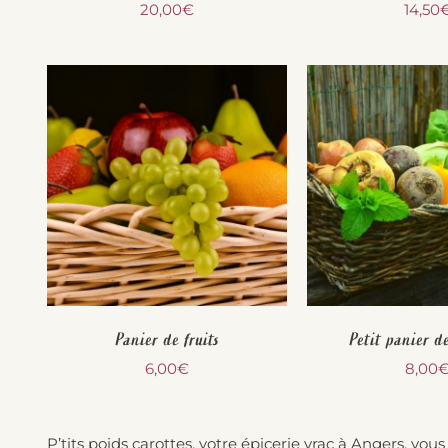
20,00
€
14,50
Panier de fruits
Petit panier d
6,00
€
8,00
P’tits poids carottes, votre épicerie vrac à Angers, vou