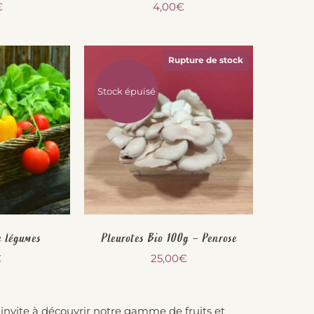
€
4,00
€
Rupture de stock
Stock épuisé
e légumes
Pleurotes Bio 100g – Penrose
€
25,00
€
s invite à découvrir notre gamme de fruits et