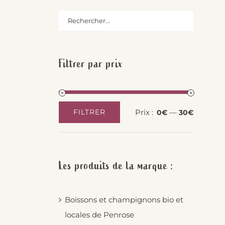
Filtrer par prix
Prix :
—
FILTRER
0€
30€
Prix
Prix
min
max
Les produits de la marque :
Boissons et champignons bio et
locales de Penrose