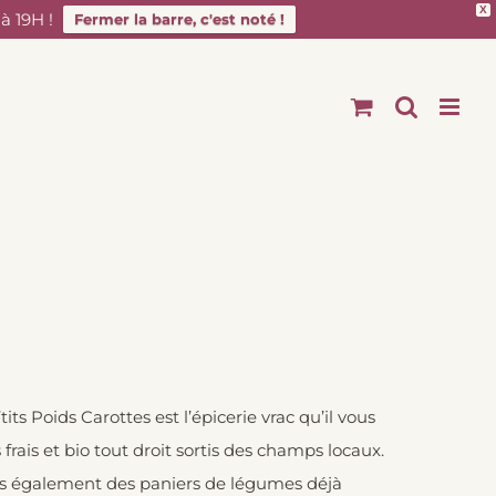
X
 19H !
Fermer la barre, c'est noté !
ts Poids Carottes est l’épicerie vrac qu’il vous
frais et bio tout droit sortis des champs locaux.
rons également des paniers de légumes déjà