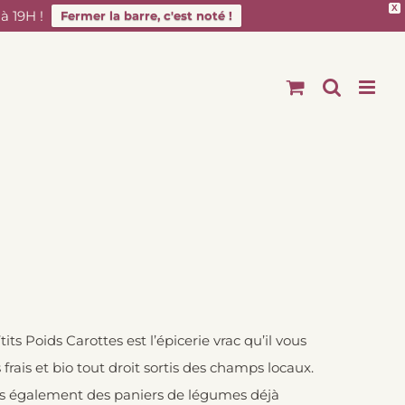
X
 19H !
Fermer la barre, c'est noté !
ts Poids Carottes est l’épicerie vrac qu’il vous
frais et bio tout droit sortis des champs locaux.
rons également des paniers de légumes déjà