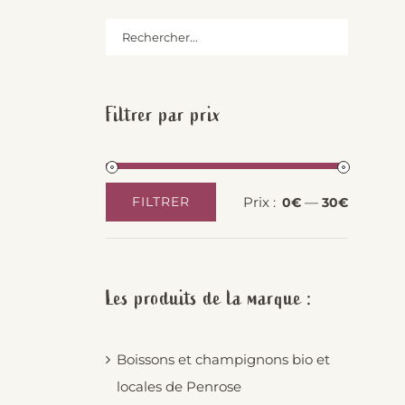
Filtrer par prix
Prix :
—
FILTRER
0€
30€
Prix
Prix
min
max
Les produits de la marque :
Boissons et champignons bio et
locales de Penrose