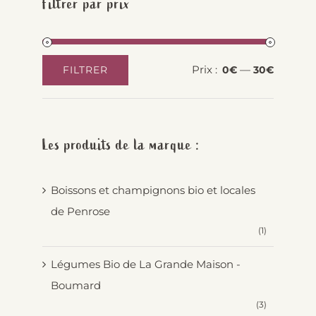
Filtrer par prix
Prix :
—
FILTRER
0€
30€
Prix
Prix
min
max
Les produits de la marque :
Boissons et champignons bio et locales
de Penrose
(1)
Légumes Bio de La Grande Maison -
Boumard
(3)