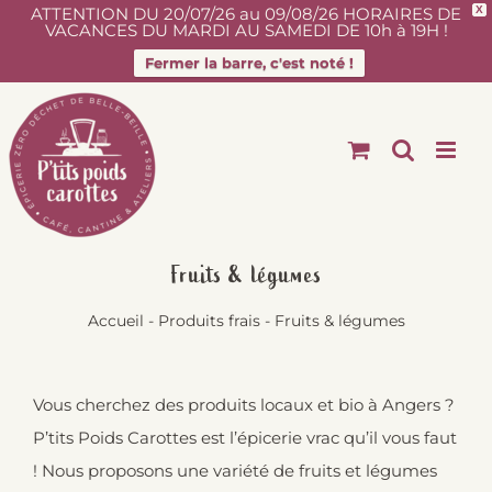
ATTENTION DU 20/07/26 au 09/08/26 HORAIRES DE
X
VACANCES DU MARDI AU SAMEDI DE 10h à 19H !
Fermer la barre, c'est noté !
Passer
au
contenu
Fruits & légumes
Accueil
-
Produits frais
-
Fruits & légumes
Vous cherchez des produits locaux et bio à Angers ?
P’tits Poids Carottes est l’épicerie vrac qu’il vous faut
! Nous proposons une variété de fruits et légumes