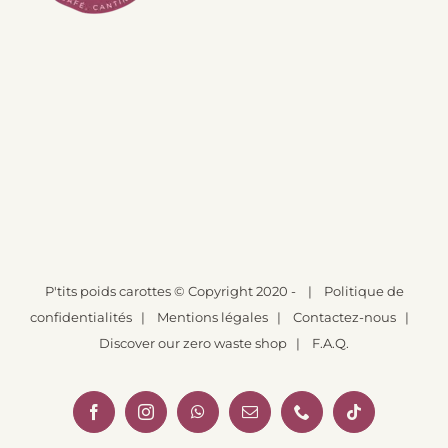
P'tits poids carottes
© Copyright 2020 -
|
Politique de
confidentialités
|
Mentions légales
|
Contactez-nous
|
Discover our zero waste shop
|
F.A.Q.
Facebook
Instagram
WhatsApp
Email
Téléphone
Tiktok