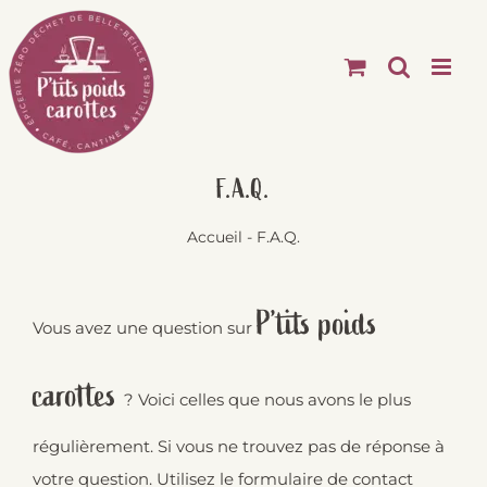
Passer
au
contenu
F.A.Q.
Accueil
-
F.A.Q.
P’tits poids
Vous avez une question sur
carottes
? Voici celles que nous avons le plus
régulièrement. Si vous ne trouvez pas de réponse à
votre question. Utilisez le
formulaire de contact