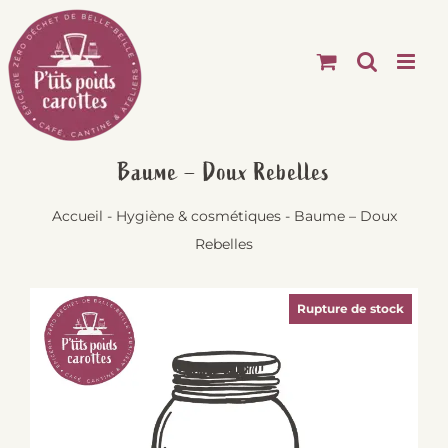
Passer
au
contenu
Baume – Doux Rebelles
Accueil
-
Hygiène & cosmétiques
-
Baume – Doux
Rebelles
Rupture de stock