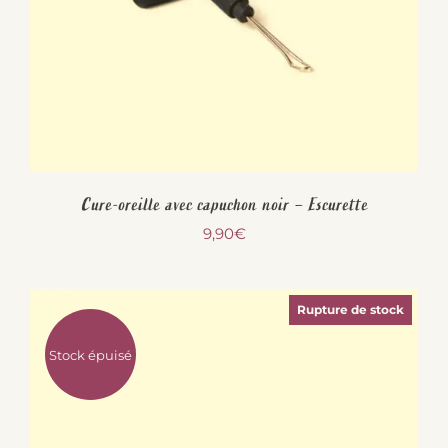
Cure-oreille avec capuchon noir – Escurette
9,90
€
Rupture de stock
Stock épuisé