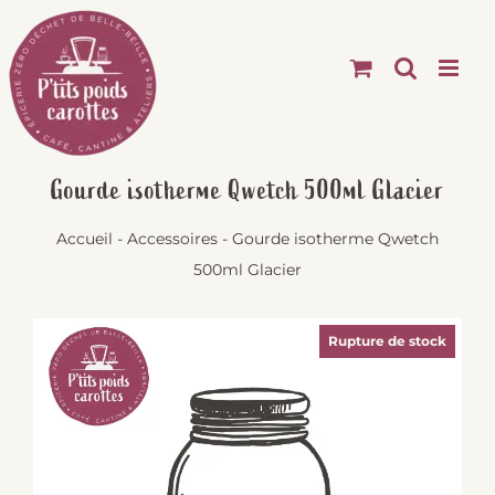
Passer
au
contenu
Gourde isotherme Qwetch 500ml Glacier
Accueil
-
Accessoires
-
Gourde isotherme Qwetch
500ml Glacier
Rupture de stock