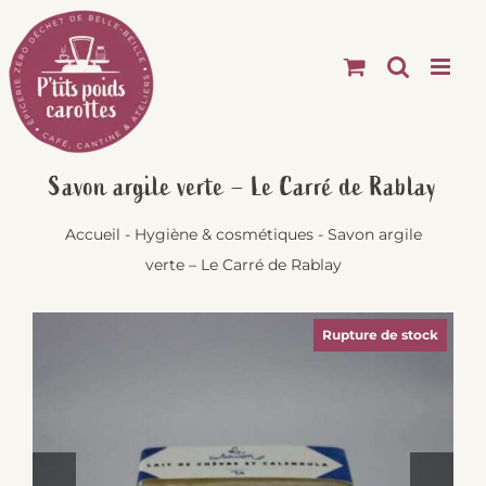
Passer
au
contenu
Savon argile verte – Le Carré de Rablay
Accueil
-
Hygiène & cosmétiques
-
Savon argile
verte – Le Carré de Rablay
Rupture de stock