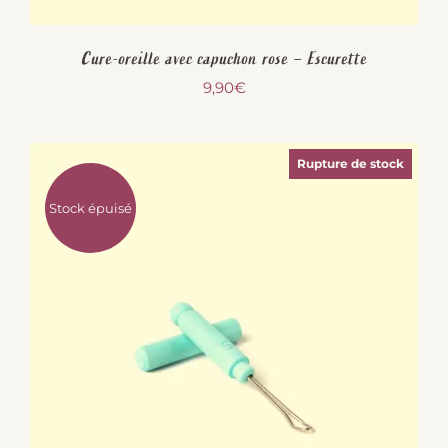
Cure-oreille avec capuchon rose – Escurette
9,90
€
Rupture de stock
Stock épuisé