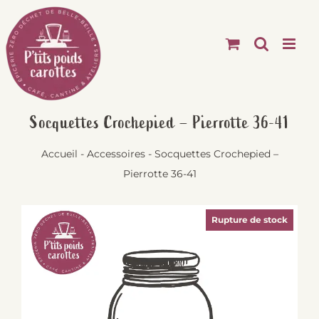
Passer
au
contenu
Socquettes Crochepied – Pierrotte 36-41
Accueil
-
Accessoires
-
Socquettes Crochepied –
Pierrotte 36-41
Rupture de stock