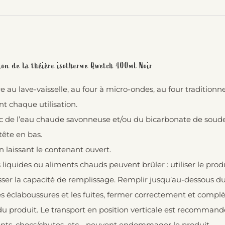
tion de la théière isotherme Qwetch 400ml Noir
 au lave-vaisselle, au four à micro-ondes, au four traditionn
t chaque utilisation.
c de l’eau chaude savonneuse et/ou du bicarbonate de soude. 
tête en bas.
 laissant le contenant ouvert.
s liquides ou aliments chauds peuvent brûler : utiliser le prod
ser la capacité de remplissage. Remplir jusqu’au-dessous du 
les éclaboussures et les fuites, fermer correctement et comp
du produit. Le transport en position verticale est recommand
nts, chocs/chutes, etc… peuvent endommager le produit.