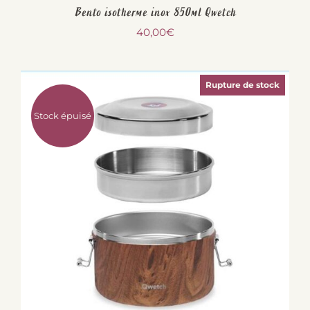
Bento isotherme inox 850ml Qwetch
40,00
€
Rupture de stock
Stock épuisé