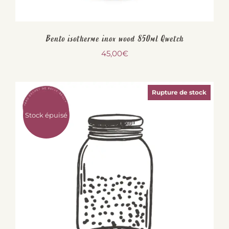
Bento isotherme inox wood 850ml Qwetch
45,00
€
Rupture de stock
Stock épuisé