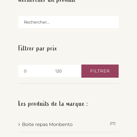
Filtrer par prix
FILTRER
Prix
Prix
min
max
Les produits de la marque :
(17)
Boite repas Monbento