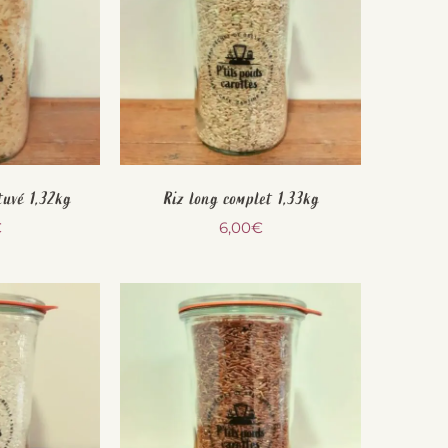
tuvé 1,32kg
Riz long complet 1,33kg
€
6,00
€