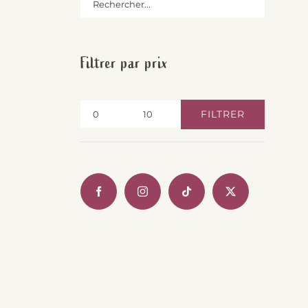
Filtrer par prix
FILTRER
Prix
Prix
min
max