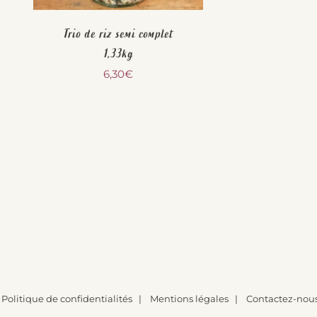
Trio de riz semi complet
1,33kg
6,30
€
|
Politique de confidentialités
|
Mentions légales
|
Contactez-nou