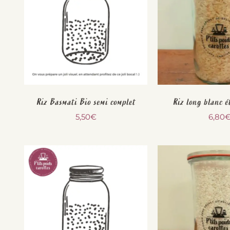
Riz Basmati Bio semi complet
Riz long blanc é
5,50
€
6,80