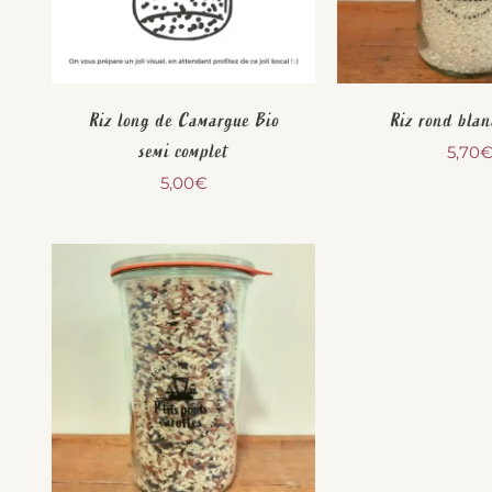
Riz long de Camargue Bio
Riz rond blan
semi complet
5,70
5,00
€