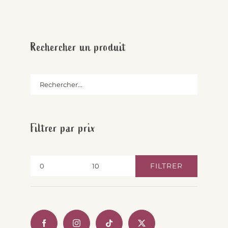
Rechercher un produit
Filtrer par prix
FILTRER
Prix
Prix
min
max