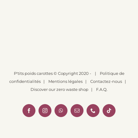
P'tits poids carottes
© Copyright 2020 -
|
Politique de
confidentialités
|
Mentions légales
|
Contactez-nous
|
Discover our zero waste shop
|
F.A.Q.
Facebook
Instagram
WhatsApp
Email
Téléphone
Tiktok