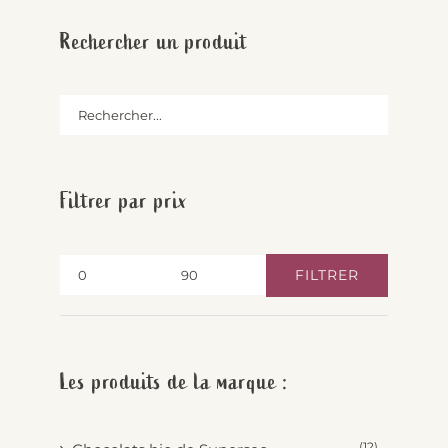
Rechercher un produit
Filtrer par prix
FILTRER
Prix
Prix
min
max
Les produits de la marque :
(12)