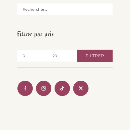
Filtrer par prix
FILTRER
Prix
Prix
min
max