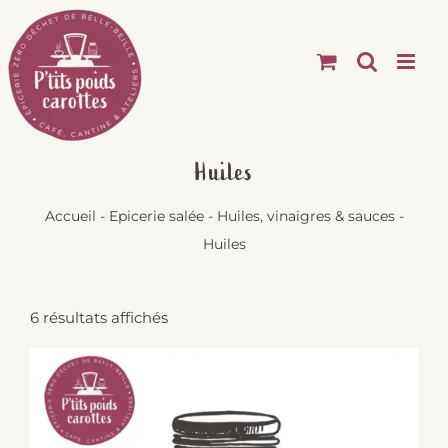
Passer
au
contenu
Huiles
Accueil
-
Epicerie salée
-
Huiles, vinaigres & sauces
-
Huiles
6 résultats affichés