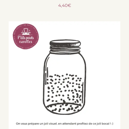
4,40
€