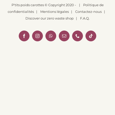
P'tits poids carottes
© Copyright 2020 -
|
Politique de
confidentialités
|
Mentions légales
|
Contactez-nous
|
Discover our zero waste shop
|
F.A.Q.
Facebook
Instagram
WhatsApp
Email
Téléphone
Tiktok