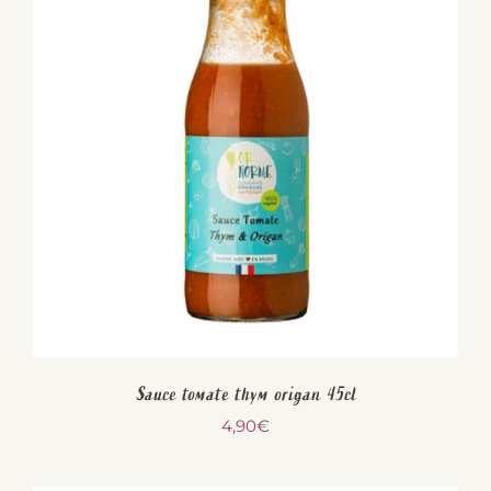
Sauce tomate thym origan 45cl
4,90
€