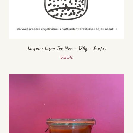
Jacquier façon Tex Mex – 320g – Senfas
5,80
€