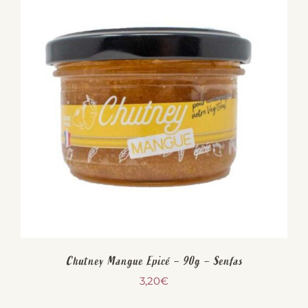
Chutney Mangue Epicé – 90g – Senfas
3,20
€