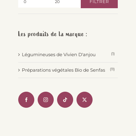
FILTRER
Prix
Prix
min
max
Les produits de la marque :
(1)
Légumineuses de Vivien D'anjou
(11)
Préparations végétales Bio de Senfas