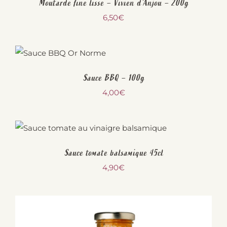
Moutarde fine lisse – Vivien d’Anjou – 200g
6,50
€
Sauce BBQ – 100g
4,00
€
Sauce tomate balsamique 45cl
4,90
€