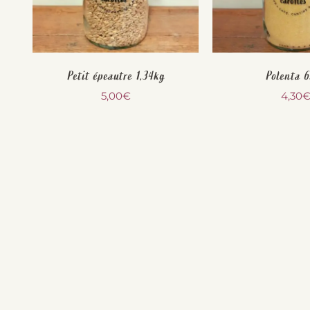
Petit épeautre 1,34kg
Polenta 
5,00
€
4,30