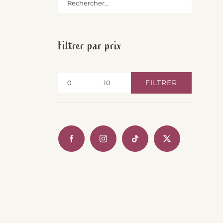
Filtrer par prix
FILTRER
Prix
Prix
min
max