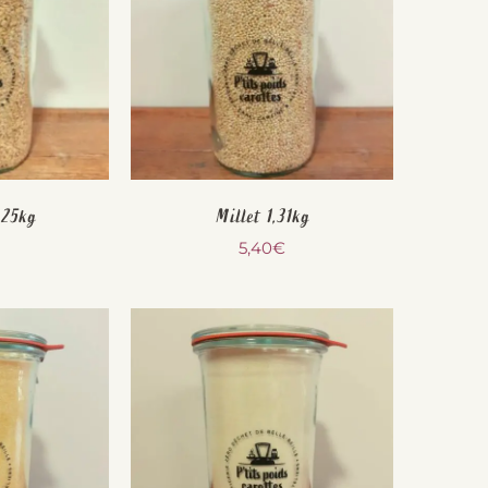
,25kg
Millet 1,31kg
5,40
€