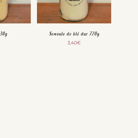
630g
Semoule de blé dur 720g
€
3,40
€