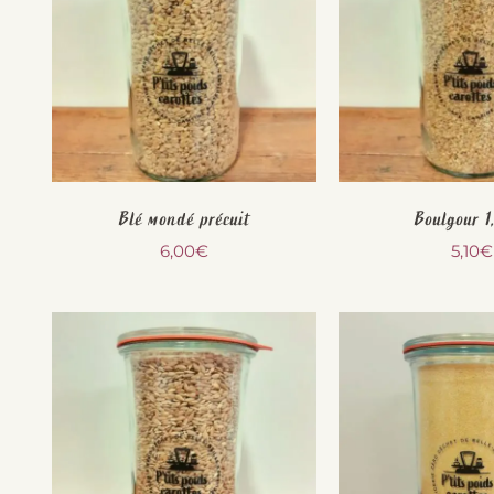
Blé mondé précuit
Boulgour 1
6,00
€
5,10
€