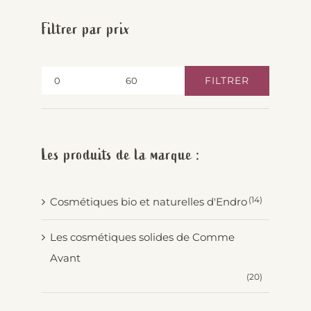
Filtrer par prix
FILTRER
Prix
Prix
min
max
Les produits de la marque :
(14)
Cosmétiques bio et naturelles d'Endro
Les cosmétiques solides de Comme
Avant
(20)