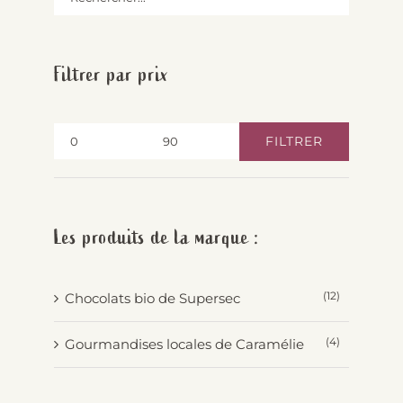
Filtrer par prix
FILTRER
Prix
Prix
min
max
Les produits de la marque :
(12)
Chocolats bio de Supersec
(4)
Gourmandises locales de Caramélie