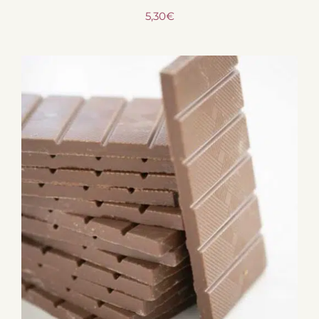
5,30
€