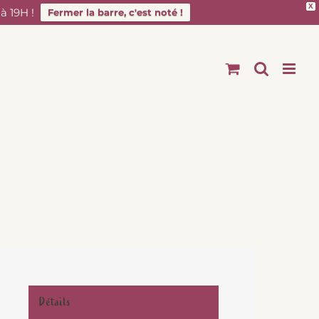
X
 19H !
Fermer la barre, c'est noté !
Détails