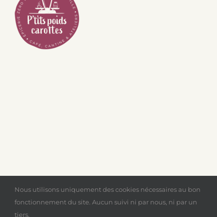
P'tits poids carottes
© Copyright 2020 -
2026
|
Politique
Nous utilisons uniquement des cookies nécessaires au bon
de confidentialités
|
Mentions légales
|
Contactez-
fonctionnement du site. Aucun suivi ni par nous, ni par un
nous
|
Discover our zero waste shop
|
F.A.Q.
tiers.