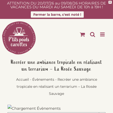
ATTENTION DU 20/07/26 au 09/08/26 HORAIRES DE
X
VACANCES DU MARDI AU SAMEDI DE 10h à 19H !
Fermer la barre, c'est noté !
Passer
au
contenu
Recréer une ambiance tropicale en réalisant
un terrarium – La Rosée Sauvage
Accueil
-
Évènements
-
Recréer une ambiance
tropicale en réalisant un terrarium – La Rosée
Sauvage