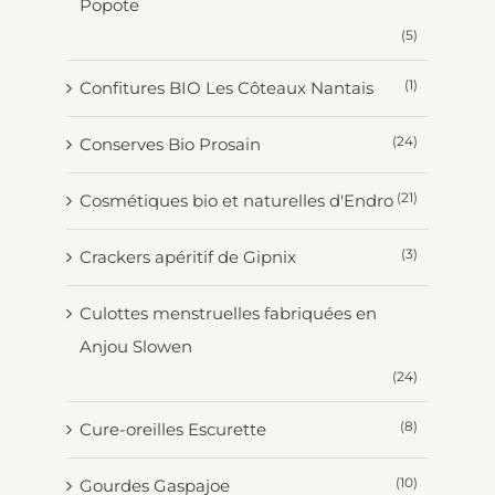
Popote
(5)
(1)
Confitures BIO Les Côteaux Nantais
(24)
Conserves Bio Prosain
(21)
Cosmétiques bio et naturelles d'Endro
(3)
Crackers apéritif de Gipnix
Culottes menstruelles fabriquées en
Anjou Slowen
(24)
(8)
Cure-oreilles Escurette
(10)
Gourdes Gaspajoe