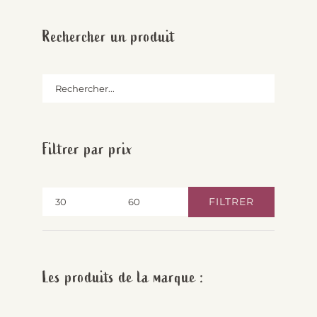
Rechercher un produit
Filtrer par prix
FILTRER
Prix
Prix
min
max
Les produits de la marque :