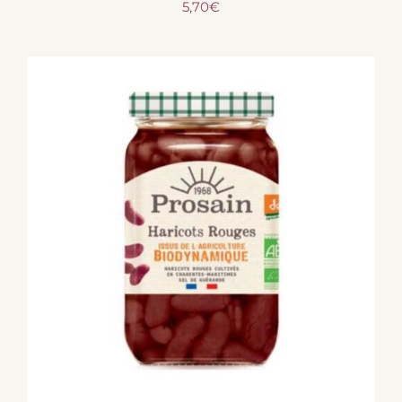
5,70
€