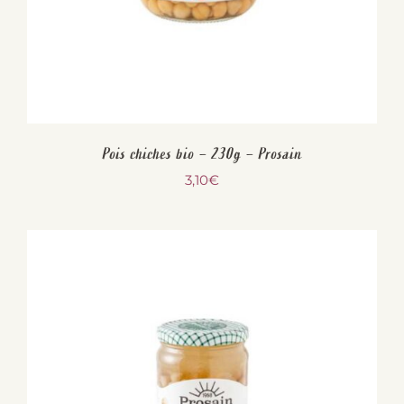
Pois chiches bio – 230g – Prosain
3,10
€