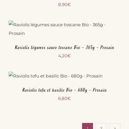
8,90
€
Raviolis légumes sauce toscane Bio – 365g – Prosain
4,20
€
Raviolis tofu et basilic Bio – 680g – Prosain
6,80
€
1
2