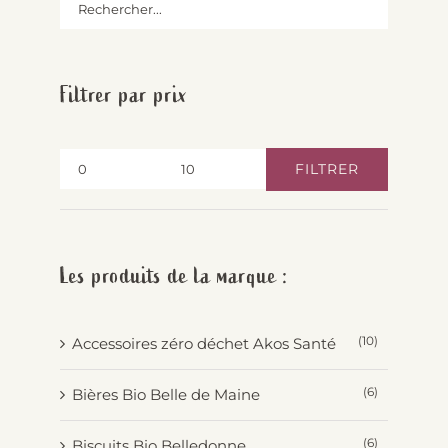
Filtrer par prix
FILTRER
Prix
Prix
min
max
Les produits de la marque :
(10)
Accessoires zéro déchet Akos Santé
(6)
Bières Bio Belle de Maine
(6)
Biscuits Bio Belledonne