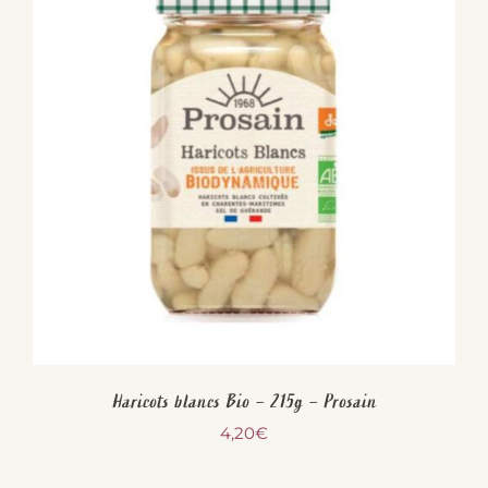
Haricots blancs Bio – 215g – Prosain
4,20
€