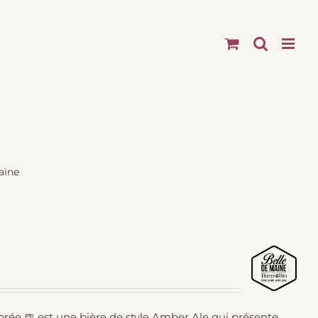
aine
brée 🍺 est une bière de style Amber Ale qui présente