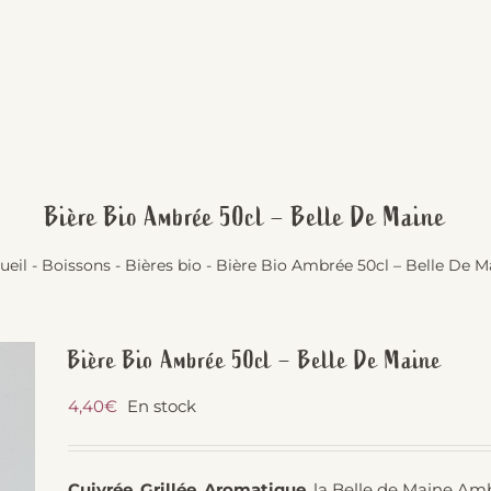
Bière Bio Ambrée 50cl – Belle De Maine
ueil
-
Boissons
-
Bières bio
-
Bière Bio Ambrée 50cl – Belle De M
Bière Bio Ambrée 50cl – Belle De Maine
4,40
€
En stock
Cuivrée
,
Grillée
,
Aromatique
, la Belle de Maine Am