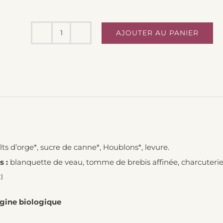
AJOUTER AU PANIER
quantité
de
Bière
Bio
Ambrée
50cl
-
Belle
ts d’orge*, sucre de canne*, Houblons*, levure.
De
s :
blanquette de veau, tomme de brebis affinée, charcuteri
Maine
l
igine biologique