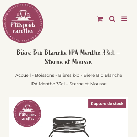
Passer
au
contenu
Bière Bio Blanche IPA Menthe 33cl –
Sterne et Mousse
Accueil
-
Boissons
-
Bières bio
-
Bière Bio Blanche
IPA Menthe 33cl – Sterne et Mousse
Rupture de stock