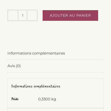
AJOUTER AU PANIER
quantité
de
Bière
Bio
pauvre
Informations complémentaires
en
alcool
Avis (0)
Sureau
75cl
-
Informations complémentaires
Sterne
0,3300 kg
Poids
et
Mousse