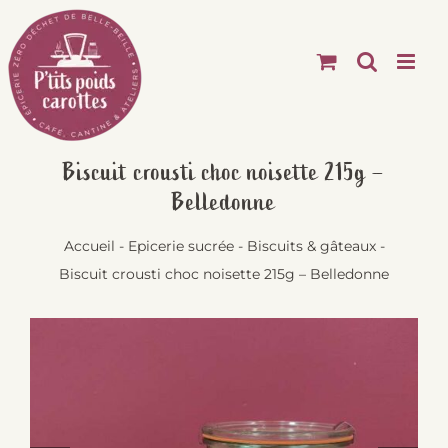
Passer
au
contenu
Biscuit crousti choc noisette 215g –
Belledonne
Accueil
-
Epicerie sucrée
-
Biscuits & gâteaux
-
Biscuit crousti choc noisette 215g – Belledonne