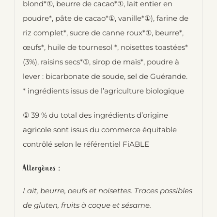
blond*①, beurre de cacao*①, lait entier en
poudre*, pâte de cacao*①, vanille*①), farine de
riz complet*, sucre de canne roux*①, beurre*,
œufs*, huile de tournesol *, noisettes toastées*
(3%), raisins secs*①, sirop de maïs*, poudre à
lever : bicarbonate de soude, sel de Guérande.
* ingrédients issus de l’agriculture biologique
① 39 % du total des ingrédients d’origine
agricole sont issus du commerce équitable
contrôlé selon le référentiel FiABLE
Allergènes :
Lait, beurre, oeufs et noisettes. Traces possibles
de gluten, fruits à coque et sésame.