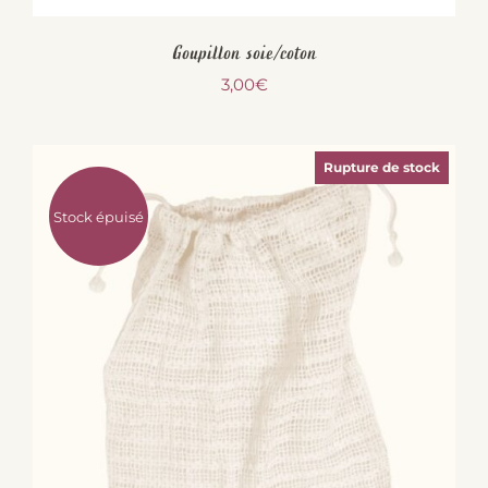
Goupillon soie/coton
3,00
€
Rupture de stock
Stock épuisé