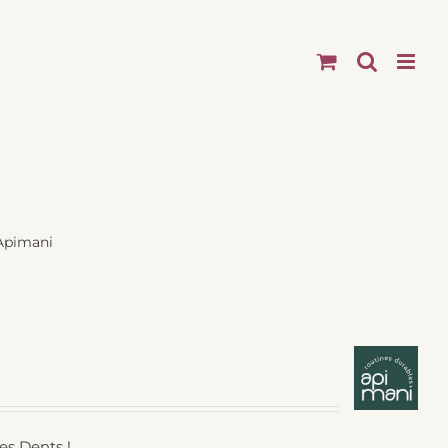
 Apimani
es Dents !