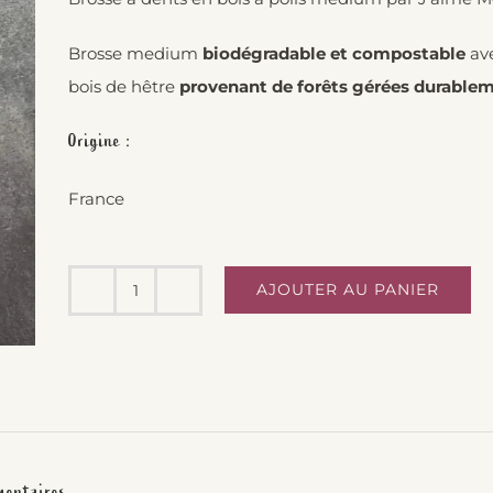
Brosse medium
biodégradable et compostable
ave
bois de hêtre
provenant de forêts gérées durable
Origine :
France
AJOUTER AU PANIER
quantité
de
Brosse
à
dents
en
mentaires