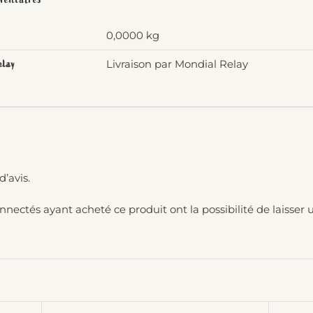
hêtre
-
0,0000 kg
Medium
Livraison par Mondial Relay
elay
-
Apimani
d’avis.
onnectés ayant acheté ce produit ont la possibilité de laisser u