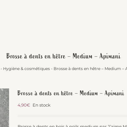
Brosse à dents en hêtre – Medium – Apimani
-
Hygiène & cosmétiques
-
Brosse à dents en hêtre – Medium –
Brosse à dents en hêtre – Medium – Apimani
4,90
€
En stock
Brosse à dents en bois à poils medium par J’aime M