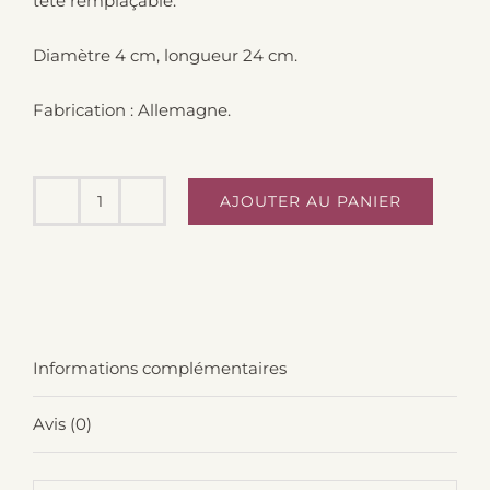
tête remplaçable.
Diamètre 4 cm, longueur 24 cm.
Fabrication : Allemagne.
AJOUTER AU PANIER
quantité
de
Brosse
vaisselle
fibre
Informations complémentaires
FSC
Avis (0)