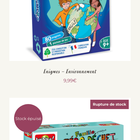
Enigmes – Environnement
9,99
€
Rupture de stock
Stock épuisé