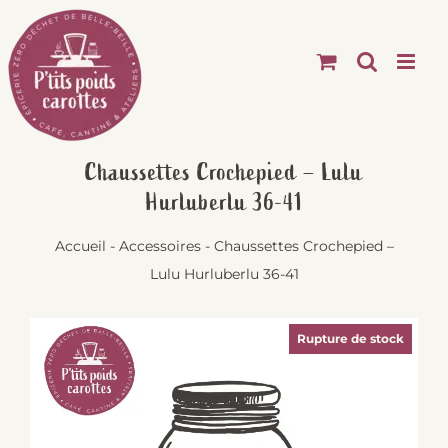
Passer
au
contenu
Chaussettes Crochepied – Lulu
Hurluberlu 36-41
Accueil
-
Accessoires
-
Chaussettes Crochepied –
Lulu Hurluberlu 36-41
Rupture de stock