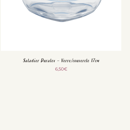
Saladier Duralex – Verre/couvercle 17cm
6,50
€