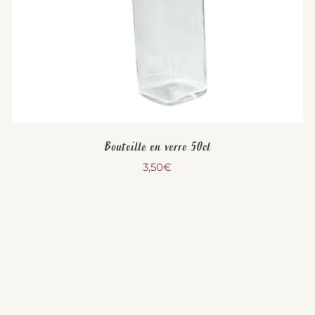
Bouteille en verre 50cl
3,50
€