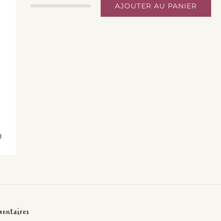
AJOUTER AU PANIER
quantité
de
Chaussettes
Crochepied
-
Vincent
Van
Dog
36-
41
mentaires