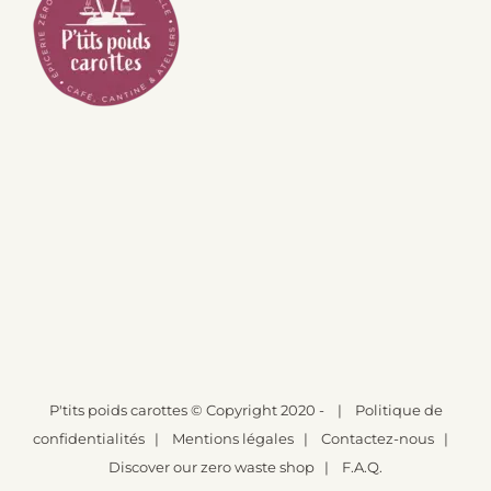
P'tits poids carottes
© Copyright 2020 -
|
Politique de
confidentialités
|
Mentions légales
|
Contactez-nous
|
Discover our zero waste shop
|
F.A.Q.