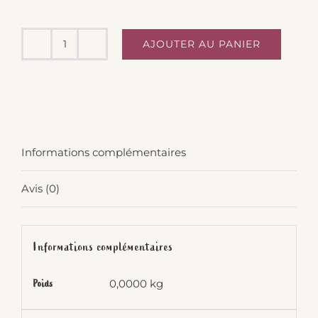
AJOUTER AU PANIER
quantité
de
Chaussettes
Mireille
&
Informations complémentaires
Raymond
-
Avis (0)
Coeur
6/12
mois
Informations complémentaires
0,0000 kg
Poids