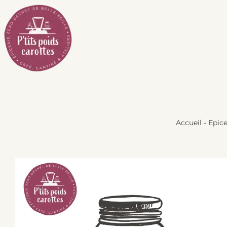
Passer
au
contenu
Accueil
-
Epice