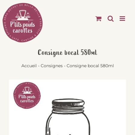
Passer
au
contenu
Consigne bocal 580ml
Accueil
-
Consignes
-
Consigne bocal 580ml