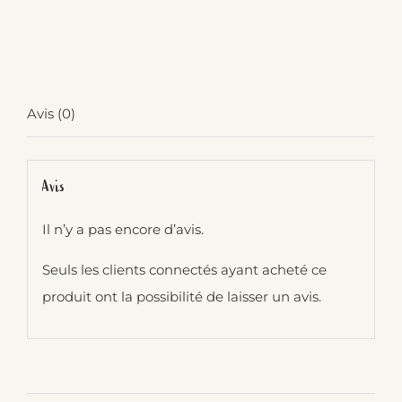
de
Consigne
bocal
580ml
Avis (0)
Avis
Il n’y a pas encore d’avis.
Seuls les clients connectés ayant acheté ce
produit ont la possibilité de laisser un avis.