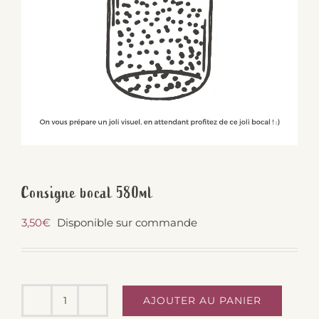
Consigne bocal 580ml
3,50
€
Disponible sur commande
AJOUTER AU PANIER
quantité