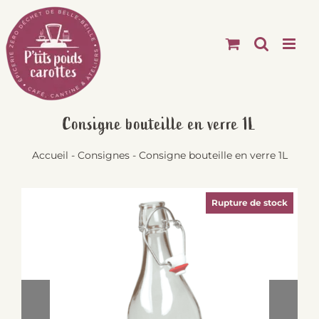
Passer
au
contenu
Consigne bouteille en verre 1L
Accueil
-
Consignes
-
Consigne bouteille en verre 1L
Rupture de stock