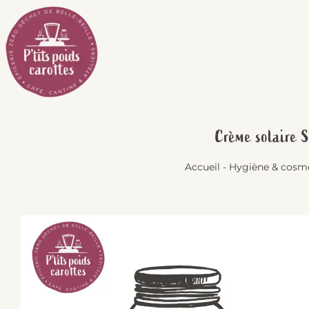
Passer
au
contenu
Crème solaire 
Accueil
-
Hygiène & cosm