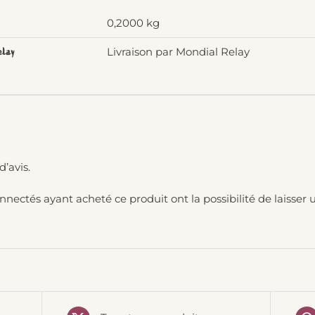
Avant
0,2000 kg
Livraison par Mondial Relay
elay
d’avis.
onnectés ayant acheté ce produit ont la possibilité de laisser u