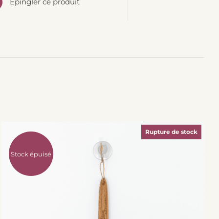
Épingler ce produit
Rupture de stock
Stock épuisé