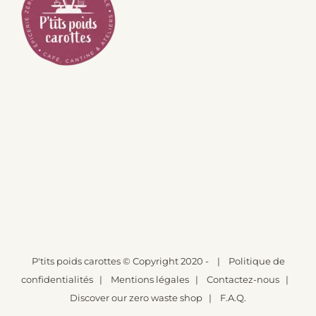
P'tits poids carottes
© Copyright 2020 -
|
Politique de
confidentialités
|
Mentions légales
|
Contactez-nous
|
Discover our zero waste shop
|
F.A.Q.