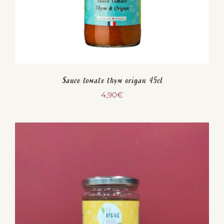
Sauce tomate thym origan 45cl
4,90
€