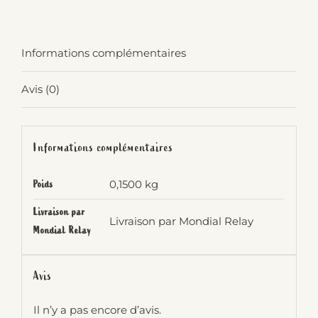
Culotte
menstruelle
Informations complémentaires
ados
Wen
Avis (0)
Up
-
Taille
Informations complémentaires
S
-
0,1500 kg
Poids
SLOWEN
Livraison par
Livraison par Mondial Relay
Mondial Relay
Avis
Il n’y a pas encore d’avis.