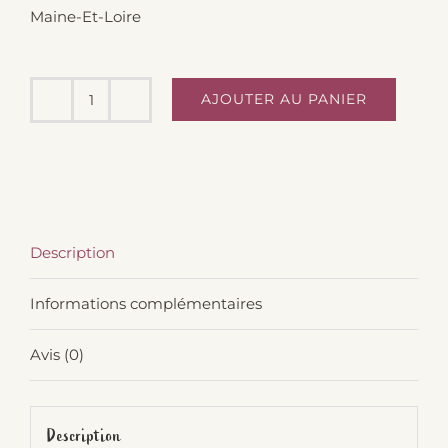
Maine-Et-Loire
AJOUTER AU PANIER
quantité
de
Eaux
florales
bleuet
Description
200ml
Informations complémentaires
Avis (0)
Description