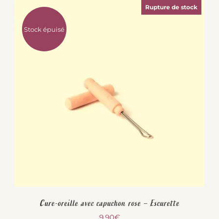
Rupture de stock
Stock épuisé
Cure-oreille avec capuchon rose – Escurette
9,90
€