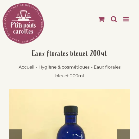
Passer
au
contenu
Eaux florales bleuet 200ml
Accueil
-
Hygiène & cosmétiques
-
Eaux florales
bleuet 200ml