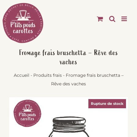
Passer
au
contenu
Fromage frais bruschetta – Rêve des
vaches
Accueil
-
Produits frais
-
Fromage frais bruschetta –
Rêve des vaches
Rupture de stock