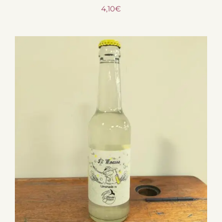
4,10
€