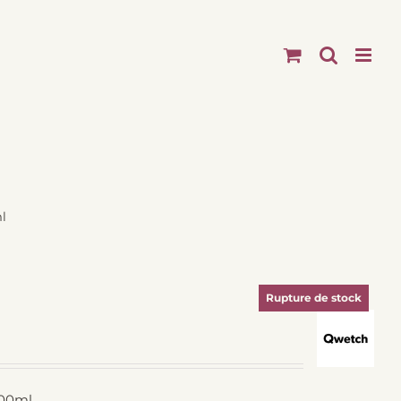
l
Rupture de stock
00ml..