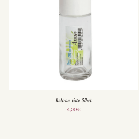
Roll-on vide 50ml
4,00
€