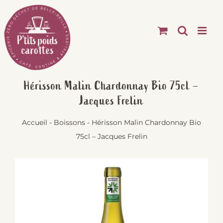
Passer
au
contenu
Hérisson Malin Chardonnay Bio 75cl –
Jacques Frelin
Accueil
-
Boissons
-
Hérisson Malin Chardonnay Bio
75cl – Jacques Frelin