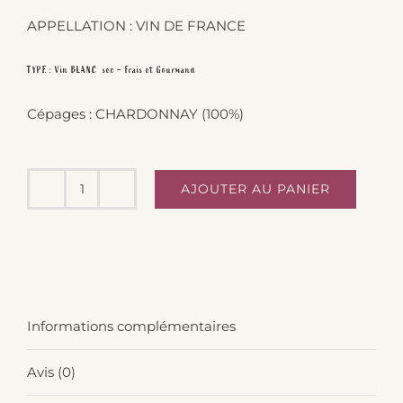
APPELLATION : VIN DE FRANCE
TYPE :
Vin BLANC sec – Frais et Gourmand
Cépages :
CHARDONNAY (100%)
AJOUTER AU PANIER
quantité
de
Hérisson
Malin
Chardonnay
Informations complémentaires
Bio
75cl
Avis (0)
-