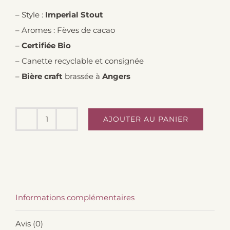
– Style :
Imperial Stout
– Aromes : Fèves de cacao
–
Certifiée Bio
– Canette recyclable et consignée
–
Bière craft
brassée à
Angers
AJOUTER AU PANIER
quantité
de
Imperial
Stout
-
Informations complémentaires
Fève
de
Avis (0)