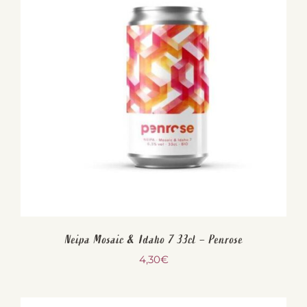
Neipa Mosaic & Idaho 7 33cl – Penrose
4,30
€