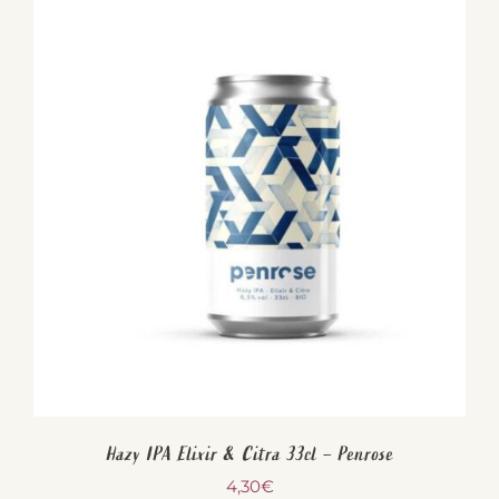
Hazy IPA Elixir & Citra 33cl – Penrose
4,30
€